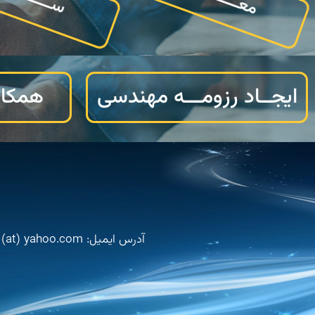
ایجــاد رزومـــه مهندسی
همکار
آدرس ایمیل: sos.saha (at) yahoo.com