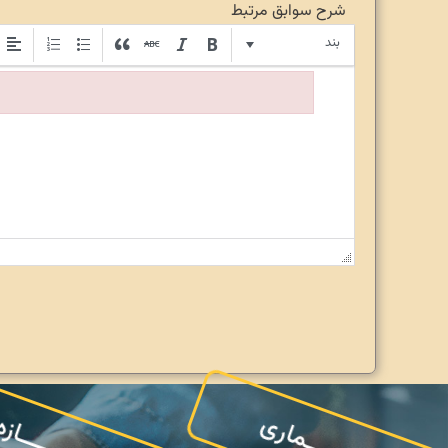
شرح سوابق مرتبط
بند
معـــــماری
ســــــــاز