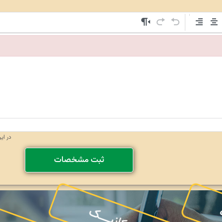
در ای
ثبت مشخصات
بـ
ه
مکانیـــک