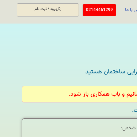
ورود / ثبت نام
 با ما
02144461299
رایی ساختمان هستید
انیم و باب همکاری باز شود.
.
 شخص: