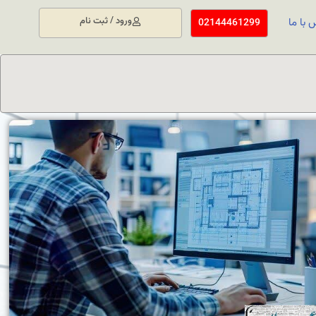
ورود / ثبت نام
 با ما
02144461299